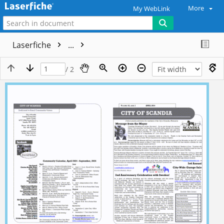
More
My WebLink
Laserfiche
...
/ 2