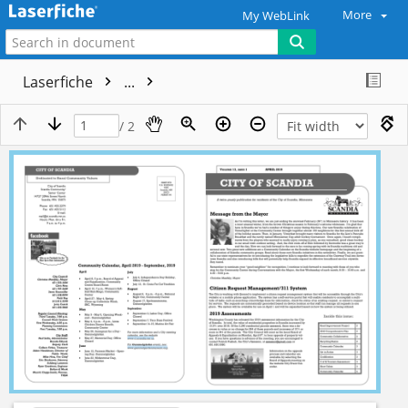
More
My WebLink
Laserfiche
...
/ 2